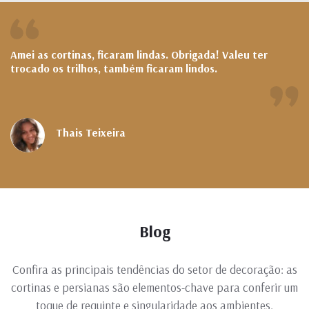
Amei as cortinas, ficaram lindas. Obrigada! Valeu ter
Es
trocado os trilhos, também ficaram lindos.
V
Thais Teixeira
Blog
Confira as principais tendências do setor de decoração: as
cortinas e persianas são elementos-chave para conferir um
toque de requinte e singularidade aos ambientes.