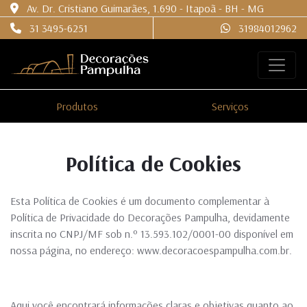
Av. Dr. Cristiano Guimarães, 1.690 - Itapoã - BH - MG
31 3495-6251
31984012962
Produtos
Serviços
Política de Cookies
Esta Política de Cookies é um documento complementar à
Política de Privacidade do Decorações Pampulha, devidamente
inscrita no CNPJ/MF sob n.º 13.593.102/0001-00 disponível em
nossa página, no endereço: www.decoracoespampulha.com.br.
Aqui você encontrará informações claras e objetivas quanto ao