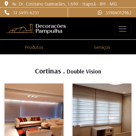
Av. Dr. Cristiano Guimarães, 1.690 - Itapoã - BH - MG
31 3495-6251
31984012962
Produtos
Serviços
Cortinas .
Double Vision