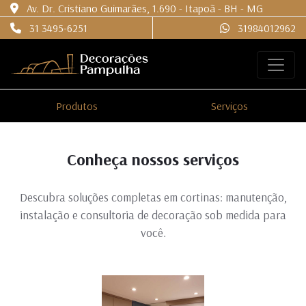
Av. Dr. Cristiano Guimarães, 1.690 - Itapoã - BH - MG
31 3495-6251
31984012962
Produtos
Serviços
Conheça nossos serviços
Descubra soluções completas em cortinas: manutenção,
instalação e consultoria de decoração sob medida para
você.