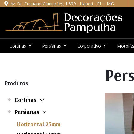
Av. Dr. Cristiano Guimarães, 1.690 - Itapoã - BH - MG
Cortinas
Persianas
Corporativo
Motoriz
Per
Produtos
Cortinas
Persianas
Horizontal 25mm