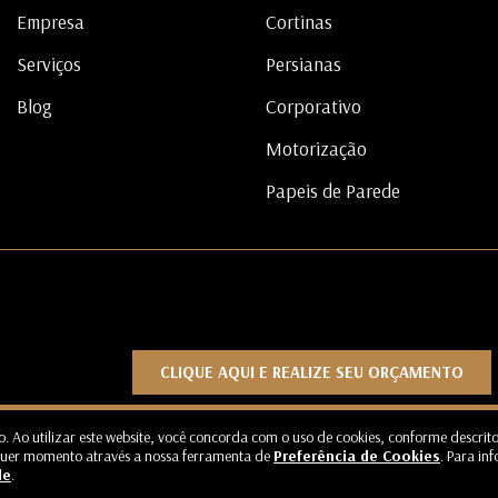
Empresa
Cortinas
Serviços
Persianas
Blog
Corporativo
Motorização
Papeis de Parede
CLIQUE AQUI E REALIZE SEU ORÇAMENTO
o. Ao utilizar este website, você concorda com o uso de cookies, conforme descrit
lquer momento através a nossa ferramenta de
Preferência de Cookies
. Para in
a - CNPJ: 13.593.102/0001-00 - Todos os direitos reservados -
Termos de Uso
de
.