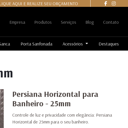
LIQUE AQUI E REALIZE SEU ORÇAMENTO
e
Empresa
Produtos
Serviços
Blog
Contato
Sanca
Porta Sanfonada
Acessórios
Destaques
5mm
Persiana Horizontal para
Banheiro - 25mm
Controle de luz e privacidade com elegância: Persiana
Horizontal de 25mm para o seu banheiro.