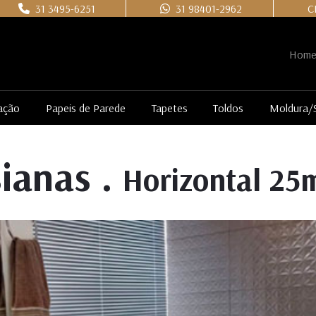
31 3495-6251
31 98401-2962
C
Hom
ação
Papeis de Parede
Tapetes
Toldos
Moldura/
sianas .
Horizontal 2