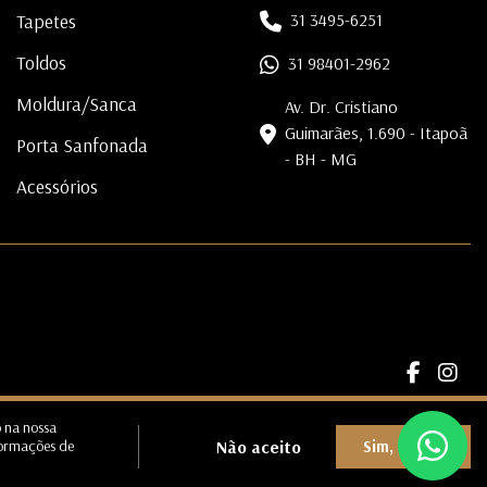
Tapetes
31 3495-6251
Toldos
31 98401-2962
Moldura/Sanca
Av. Dr. Cristiano
Guimarães, 1.690 - Itapoã
Porta Sanfonada
- BH - MG
Acessórios
o na nossa
Não aceito
Sim, aceito
formações de
|
Privacidade
|
Preferências de Cookies